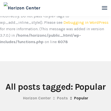
Notice
: Function wp_add_inline_style was called
incorrectly. Do not pass <style> tags to
wp_add_inline_style(). Please see
Debugging in WordPress
for more information. (This message was added in version
3.7.0.) in
/home/horizonc/public_html/wp-
includes/functions.php
on line
6078
All posts tagged: Popular
Horizon Center
Posts
Popular